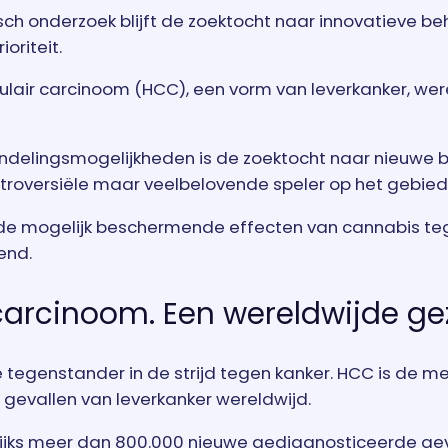
ch onderzoek blijft de zoektocht naar innovatieve 
oriteit.
llulair carcinoom (HCC), een vorm van leverkanker, 
delingsmogelijkheden is de zoektocht naar nieuwe b
ntroversiële maar veelbelovende speler op het gebie
e mogelijk beschermende effecten van cannabis teg
end.
 carcinoom. Een wereldwijde ge
 tegenstander in de strijd tegen kanker. HCC is de m
 gevallen van leverkanker wereldwijd.
ijks meer dan 800.000 nieuwe gediagnosticeerde geval