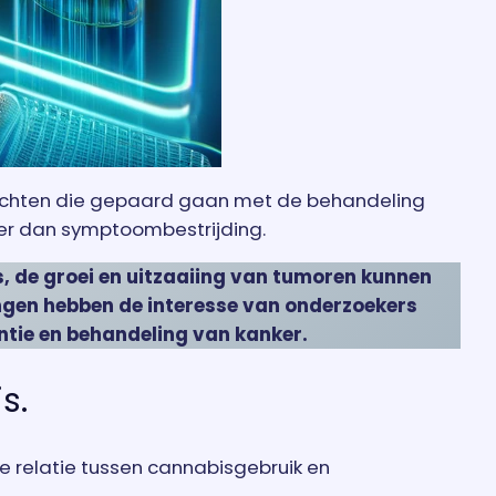
lichten die gepaard gaan met de behandeling
rder dan symptoombestrijding.
, de groei en uitzaaiing van tumoren kunnen
ingen hebben de interesse van onderzoekers
ntie en behandeling van kanker.
s.
de relatie tussen cannabisgebruik en