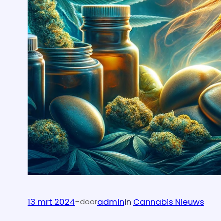
13 mrt 2024
-
admin
in
Cannabis Nieuws
door