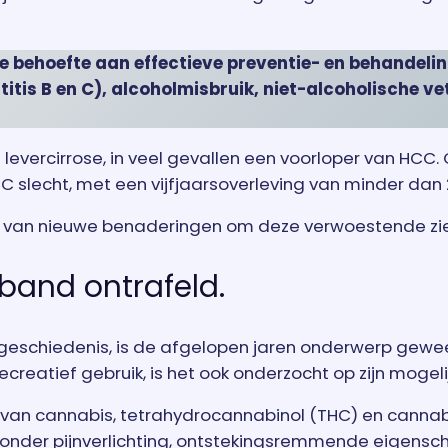
e behoefte aan effectieve preventie- en behandelin
tis B en C), alcoholmisbruik, niet-alcoholische vet
 levercirrose, in veel gevallen een voorloper van HC
 slecht, met een vijfjaarsoverleving van minder dan
n van nieuwe benaderingen om deze verwoestende zi
band ontrafeld.
eschiedenis, is de afgelopen jaren onderwerp gewee
reatief gebruik, is het ook onderzocht op zijn mogel
van cannabis, tetrahydrocannabinol (THC) en cannab
nder pijnverlichting, ontstekingsremmende eigenscha