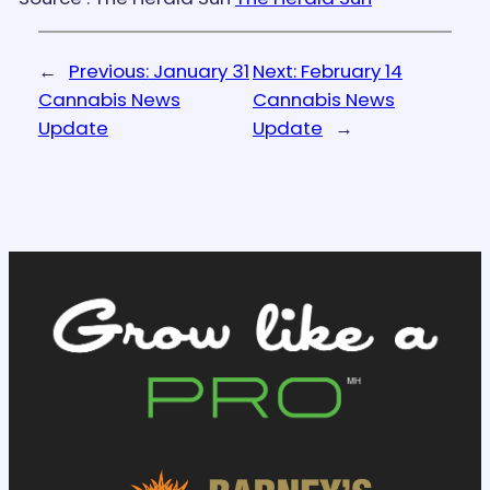
←
Previous:
January 31
Next:
February 14
Cannabis News
Cannabis News
Update
Update
→